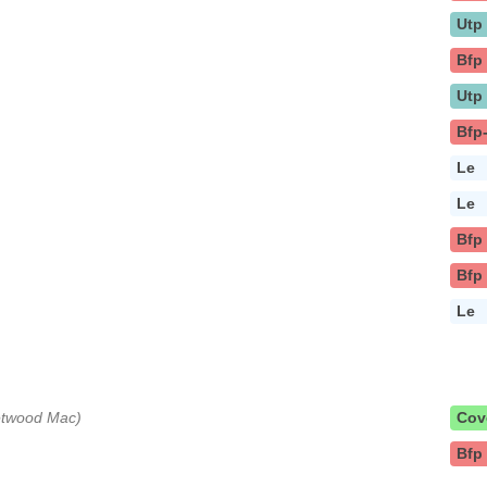
Utp
Bfp
Utp
Bfp
Le
Le
Bfp
Bfp
Le
eetwood Mac)
Cov
Bfp